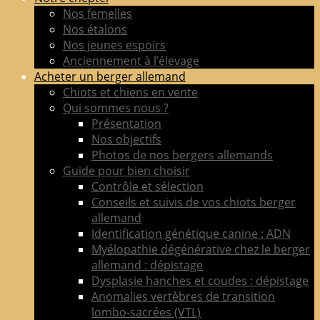
de
Nos femelles
berger
Nos étalons
allemand
Nos jeunes espoirs
LOF
Anciennement à l’élevage
adultes
Acheter un berger allemand
&
Chiots et chiens en vente
chiots
Qui sommes nous ?
poil
Présentation
court
Nos objectifs
&
Photos de nos bergers allemands
long
Guide pour bien choisir
Contrôle et sélection
Conseils et suivis de vos chiots berger
allemand
Identification génétique canine : ADN
Myélopathie dégénérative chez le berger
allemand : dépistage
Dysplasie hanches et coudes : dépistage
Anomalies vertèbres de transition
lombo-sacrées (VTL)