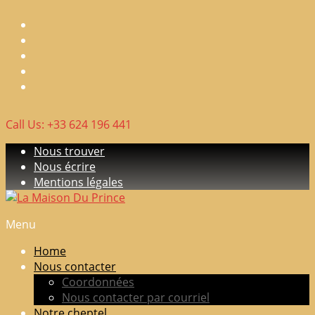
Skip
to
content
Call Us: +33 624 196 441
Nous trouver
Nous écrire
Mentions légales
Menu
La
Maison
Home
Du
Nous contacter
Prince
Coordonnées
Nous contacter par courriel
Elevage
Notre cheptel