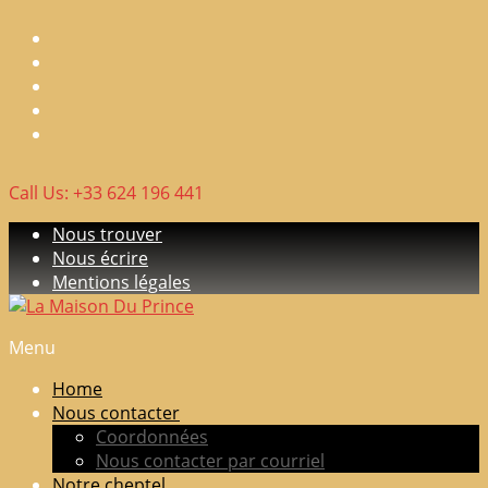
Skip
to
content
Call Us: +33 624 196 441
Nous trouver
Nous écrire
Mentions légales
Menu
La
Maison
Home
Du
Nous contacter
Prince
Coordonnées
Nous contacter par courriel
Elevage
Notre cheptel