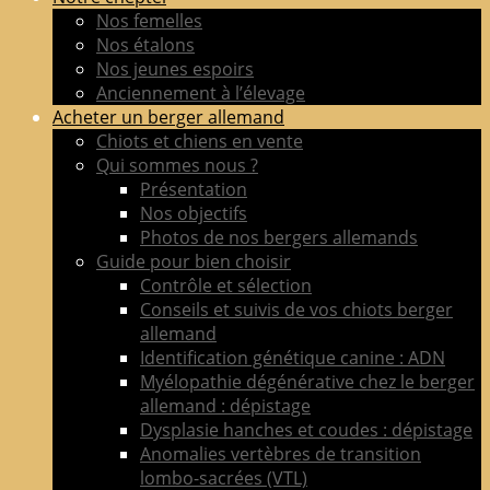
de
Nos femelles
berger
Nos étalons
allemand
Nos jeunes espoirs
LOF
Anciennement à l’élevage
adultes
Acheter un berger allemand
&
Chiots et chiens en vente
chiots
Qui sommes nous ?
poil
Présentation
court
Nos objectifs
&
Photos de nos bergers allemands
long
Guide pour bien choisir
Contrôle et sélection
Conseils et suivis de vos chiots berger
allemand
Identification génétique canine : ADN
Myélopathie dégénérative chez le berger
allemand : dépistage
Dysplasie hanches et coudes : dépistage
Anomalies vertèbres de transition
lombo-sacrées (VTL)