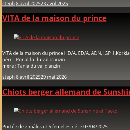
steph
8 avril 2025
23 avril 2025
VITA de la maison du prince
VITA de la maison du prince HD/A, ED/A, ADN, IGP 1,Korkla
père : Ronaldo du val d’anzin
mère : Tania du val d’anzin
steph
8 avril 2025
29 mai 2026
Chiots berger allemand de Sunshi
Portée de 2 mâles et 6 femelles né le 03/04/2025