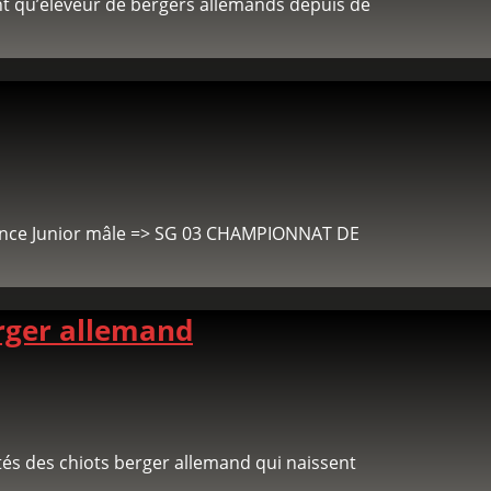
nt qu’éleveur de bergers allemands depuis de
nce Junior mâle => SG 03 CHAMPIONNAT DE
erger allemand
tés des chiots berger allemand qui naissent