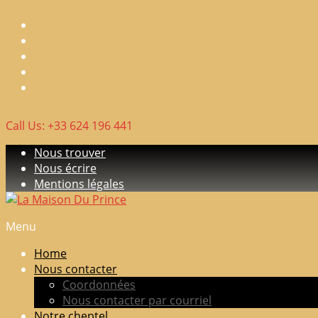
Skip
to
content
Call Us: +33 624 196 441
Nous trouver
Nous écrire
Mentions légales
Menu
La
Maison
Home
Du
Nous contacter
Prince
Coordonnées
Nous contacter par courriel
Elevage
Notre cheptel