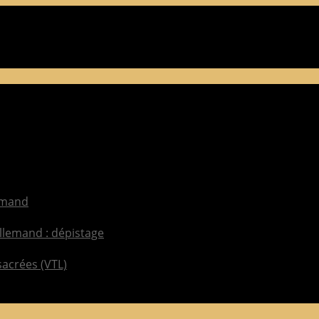
lemand
llemand : dépistage
sacrées (VTL)