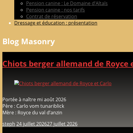
Pension canine : Le Domaine d’Altaïs
Pension canine : nos tarifs
Contrat de réservation
Dressage et éducation : présentation
Blog Masonry
Chiots berger allemand de Royce e
Portée à naître mi août 2026
Père : Carlo vom tunariblick
Mère : Royce du val d’anzin
steph
24 juillet 2026
27 juillet 2026