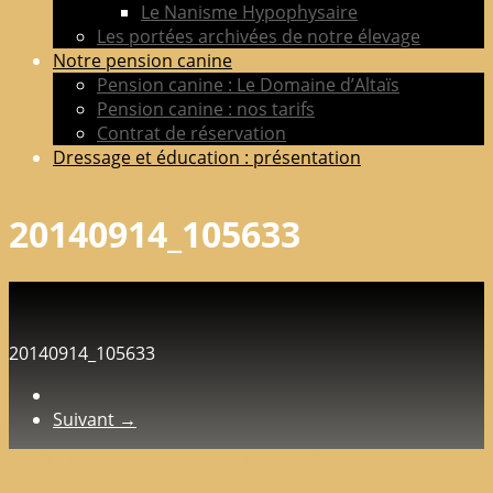
Le Nanisme Hypophysaire
Les portées archivées de notre élevage
Notre pension canine
Pension canine : Le Domaine d’Altaïs
Pension canine : nos tarifs
Contrat de réservation
Dressage et éducation : présentation
20140914_105633
20140914_105633
Suivant →
Configure in Appearance => Theme Options => Additional
Tab => Footer Copyright Editor