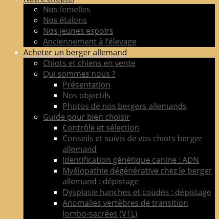
de
Nos femelles
berger
Nos étalons
allemand
Nos jeunes espoirs
LOF
Anciennement à l’élevage
adultes
Acheter un berger allemand
&
Chiots et chiens en vente
chiots
Qui sommes nous ?
poil
Présentation
court
Nos objectifs
&
Photos de nos bergers allemands
long
Guide pour bien choisir
Contrôle et sélection
Conseils et suivis de vos chiots berger
allemand
Identification génétique canine : ADN
Myélopathie dégénérative chez le berger
allemand : dépistage
Dysplasie hanches et coudes : dépistage
Anomalies vertèbres de transition
lombo-sacrées (VTL)