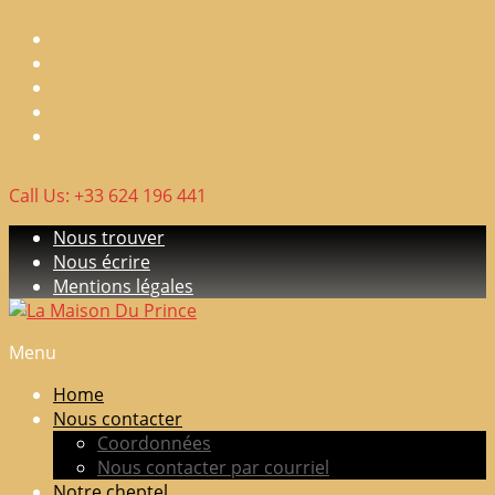
Skip
to
content
Call Us: +33 624 196 441
Nous trouver
Nous écrire
Mentions légales
Menu
La
Maison
Home
Du
Nous contacter
Prince
Coordonnées
Nous contacter par courriel
Elevage
Notre cheptel