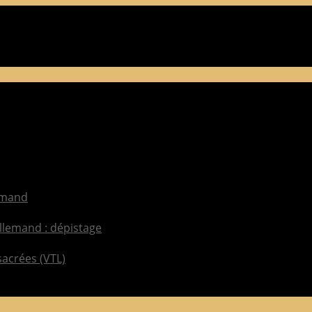
lemand
llemand : dépistage
sacrées (VTL)