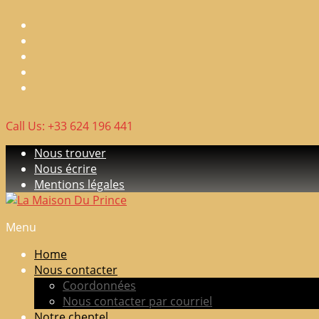
Skip
to
content
Call Us: +33 624 196 441
Nous trouver
Nous écrire
Mentions légales
Menu
La
Maison
Home
Du
Nous contacter
Prince
Coordonnées
Nous contacter par courriel
Elevage
Notre cheptel