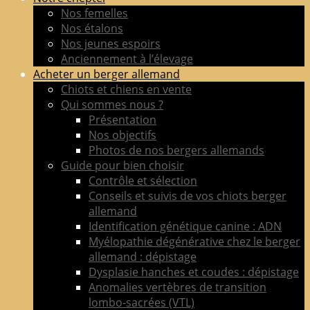
de
Nos femelles
berger
Nos étalons
allemand
Nos jeunes espoirs
LOF
Anciennement à l’élevage
adultes
Acheter un berger allemand
&
Chiots et chiens en vente
chiots
Qui sommes nous ?
poil
Présentation
court
Nos objectifs
&
Photos de nos bergers allemands
long
Guide pour bien choisir
Contrôle et sélection
Conseils et suivis de vos chiots berger
allemand
Identification génétique canine : ADN
Myélopathie dégénérative chez le berger
allemand : dépistage
Dysplasie hanches et coudes : dépistage
Anomalies vertèbres de transition
lombo-sacrées (VTL)