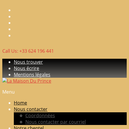
Skip
to
content
Call Us: +33 624 196 441
Nous trouver
Nous écrire
Mentions légales
Menu
La
Maison
Home
Du
Nous contacter
Prince
Coordonnées
Nous contacter par courriel
Elevage
Notre cheptel