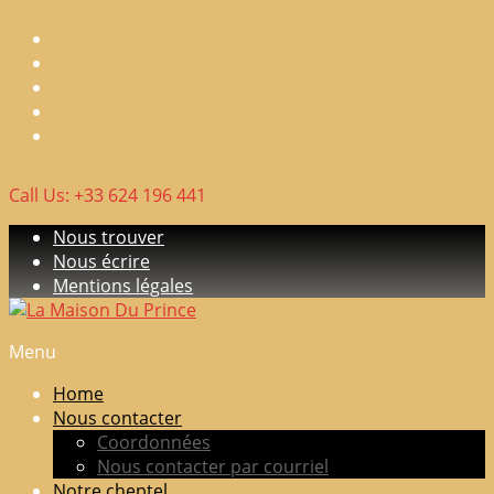
Skip
to
content
Call Us: +33 624 196 441
Nous trouver
Nous écrire
Mentions légales
Menu
La
Maison
Home
Du
Nous contacter
Prince
Coordonnées
Nous contacter par courriel
Elevage
Notre cheptel