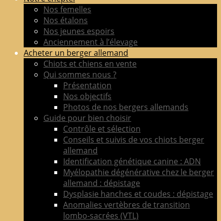
de
Nos femelles
berger
Nos étalons
allemand
Nos jeunes espoirs
LOF
Anciennement à l’élevage
adultes
Acheter un berger allemand
&
Chiots et chiens en vente
chiots
Qui sommes nous ?
poil
Présentation
court
Nos objectifs
&
Photos de nos bergers allemands
long
Guide pour bien choisir
Contrôle et sélection
Conseils et suivis de vos chiots berger
allemand
Identification génétique canine : ADN
Myélopathie dégénérative chez le berger
allemand : dépistage
Dysplasie hanches et coudes : dépistage
Anomalies vertèbres de transition
lombo-sacrées (VTL)