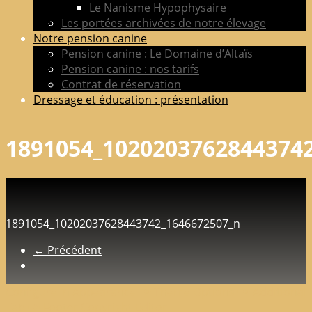
Le Nanisme Hypophysaire
Les portées archivées de notre élevage
Notre pension canine
Pension canine : Le Domaine d’Altaïs
Pension canine : nos tarifs
Contrat de réservation
Dressage et éducation : présentation
1891054_1020203762844374
1891054_10202037628443742_1646672507_n
← Précédent
Configure in Appearance => Theme Options => Additional
Tab => Footer Copyright Editor