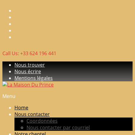
Skip
to
content
Call Us: +33 624 196 441
Nous trouver
Nous écrire
Mentions légales
Menu
La
Maison
Home
Du
Nous contacter
Prince
Coordonnées
Nous contacter par courriel
Elevage
Notre cheptel