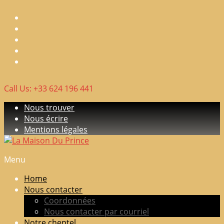
Skip
to
content
Call Us: +33 624 196 441
Nous trouver
Nous écrire
Mentions légales
Menu
La
Maison
Home
Du
Nous contacter
Prince
Coordonnées
Nous contacter par courriel
Elevage
Notre cheptel