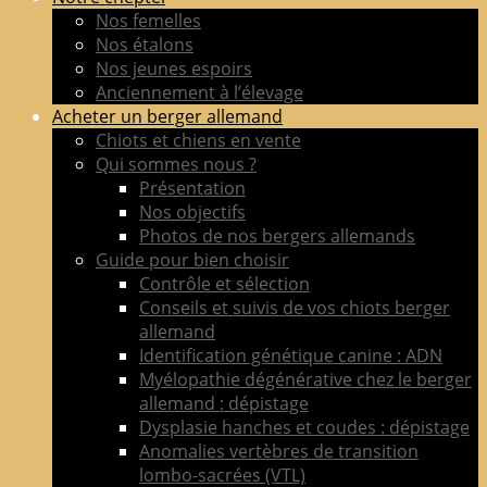
de
Nos femelles
berger
Nos étalons
allemand
Nos jeunes espoirs
LOF
Anciennement à l’élevage
adultes
Acheter un berger allemand
&
Chiots et chiens en vente
chiots
Qui sommes nous ?
poil
Présentation
court
Nos objectifs
&
Photos de nos bergers allemands
long
Guide pour bien choisir
Contrôle et sélection
Conseils et suivis de vos chiots berger
allemand
Identification génétique canine : ADN
Myélopathie dégénérative chez le berger
allemand : dépistage
Dysplasie hanches et coudes : dépistage
Anomalies vertèbres de transition
lombo-sacrées (VTL)