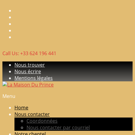
Skip
to
content
Call Us: +33 624 196 441
Nous trouver
Nous écrire
Mentions légales
Menu
La
Maison
Home
Du
Nous contacter
Prince
Coordonnées
Nous contacter par courriel
Elevage
Notre cheptel