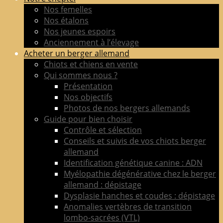
de
Nos femelles
berger
Nos étalons
allemand
Nos jeunes espoirs
LOF
Anciennement à l’élevage
adultes
Acheter un berger allemand
&
Chiots et chiens en vente
chiots
Qui sommes nous ?
poil
Présentation
court
Nos objectifs
&
Photos de nos bergers allemands
long
Guide pour bien choisir
Contrôle et sélection
Conseils et suivis de vos chiots berger
allemand
Identification génétique canine : ADN
Myélopathie dégénérative chez le berger
allemand : dépistage
Dysplasie hanches et coudes : dépistage
Anomalies vertèbres de transition
lombo-sacrées (VTL)