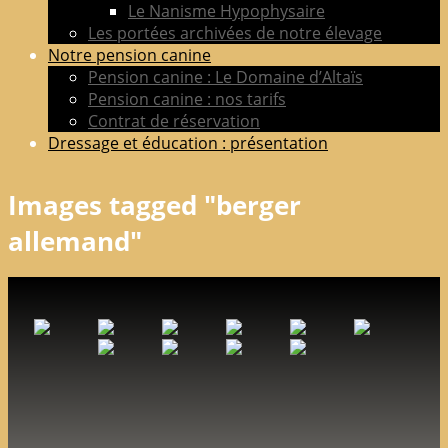
Le Nanisme Hypophysaire
Les portées archivées de notre élevage
Notre pension canine
Pension canine : Le Domaine d’Altaïs
Pension canine : nos tarifs
Contrat de réservation
Dressage et éducation : présentation
Images tagged "berger
allemand"