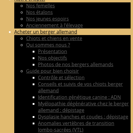
de
Nos femelles
berger
Nos étalons
allemand
Nos jeunes espoirs
LOF
Anciennement à l’élevage
adultes
Acheter un berger allemand
&
Chiots et chiens en vente
chiots
Qui sommes nous ?
poil
Présentation
court
Nos objectifs
&
Photos de nos bergers allemands
long
Guide pour bien choisir
Contrôle et sélection
Conseils et suivis de vos chiots berger
allemand
Identification génétique canine : ADN
Myélopathie dégénérative chez le berger
allemand : dépistage
Dysplasie hanches et coudes : dépistage
Anomalies vertèbres de transition
lombo-sacrées (VTL)