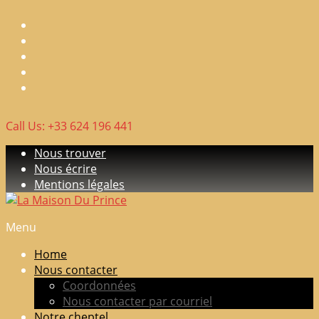
Skip
to
content
Call Us: +33 624 196 441
Nous trouver
Nous écrire
Mentions légales
Menu
La
Maison
Home
Du
Nous contacter
Prince
Coordonnées
Nous contacter par courriel
Elevage
Notre cheptel