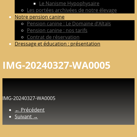
Le Nanisme Hypophysaire
Les portées archivées de notre élevage
Notre pension canine
Pension canine : Le Domaine d’Altaïs
Pension canine : nos tarifs
Contrat de réservation
Dressage et éducation : présentation
IMG-20240327-WA0005
IMG-20240327-WA0005
← Précédent
Suivant →
Configure in Appearance => Theme Options => Additional
Tab => Footer Copyright Editor