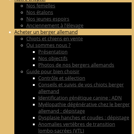
de
Nos femelles
berger
Nos étalons
allemand
Nos jeunes espoirs
LOF
Anciennement à l’élevage
adultes
Acheter un berger allemand
&
Chiots et chiens en vente
chiots
Qui sommes nous ?
poil
Présentation
court
Nos objectifs
&
Photos de nos bergers allemands
long
Guide pour bien choisir
Contrôle et sélection
Conseils et suivis de vos chiots berger
allemand
Identification génétique canine : ADN
Myélopathie dégénérative chez le berger
allemand : dépistage
Dysplasie hanches et coudes : dépistage
Anomalies vertèbres de transition
lombo-sacrées (VTL)