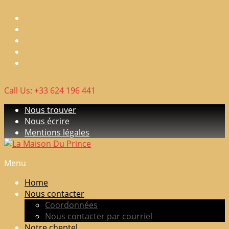
Skip
to
content
Call Us: +33 624 196 441
Nous trouver
Nous écrire
Mentions légales
Menu
La
Maison
Home
Du
Nous contacter
Prince
Coordonnées
Nous contacter par courriel
Elevage
Notre cheptel