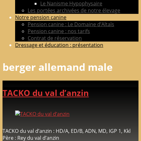
Le Nanisme Hypophysaire
Les portées archivées de notre élevage
Notre pension canine
Pension canine : Le Domaine d’Altaïs
Pension canine : nos tarifs
Contrat de réservation
Dressage et éducation : présentation
berger allemand male
TACKO du val d’anzin
TACKO du val d’anzin : HD/A, ED/B, ADN, MD, IGP 1, Kkl
Père : Rey du val d’anzin