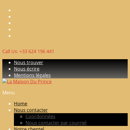
Skip
to
content
Call Us: +33 624 196 441
Nous trouver
Nous écrire
Mentions légales
Menu
La
Maison
Home
Du
Nous contacter
Prince
Coordonnées
Nous contacter par courriel
Elevage
Notre cheptel