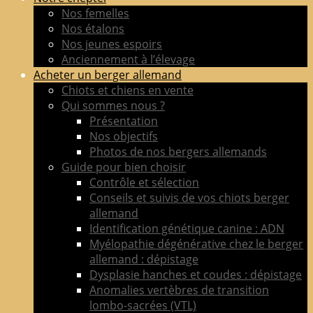
de
Nos femelles
berger
Nos étalons
allemand
Nos jeunes espoirs
LOF
Anciennement à l’élevage
adultes
Acheter un berger allemand
&
Chiots et chiens en vente
chiots
Qui sommes nous ?
poil
Présentation
court
Nos objectifs
&
Photos de nos bergers allemands
long
Guide pour bien choisir
Contrôle et sélection
Conseils et suivis de vos chiots berger
allemand
Identification génétique canine : ADN
Myélopathie dégénérative chez le berger
allemand : dépistage
Dysplasie hanches et coudes : dépistage
Anomalies vertèbres de transition
lombo-sacrées (VTL)