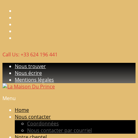
Skip
to
content
Call Us: +33 624 196 441
Nous trouver
Nous écrire
Mentions légales
Menu
La
Maison
Home
Du
Nous contacter
Prince
Coordonnées
Nous contacter par courriel
Elevage
Notre cheptel