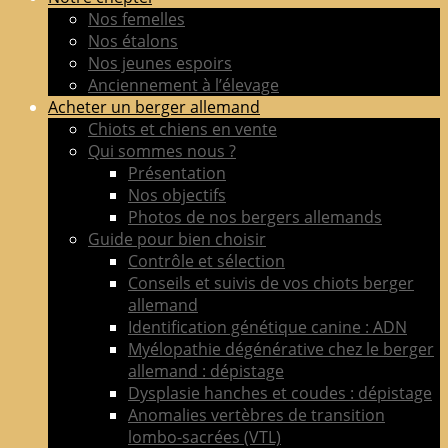
de
Nos femelles
berger
Nos étalons
allemand
Nos jeunes espoirs
LOF
Anciennement à l’élevage
adultes
Acheter un berger allemand
&
Chiots et chiens en vente
chiots
Qui sommes nous ?
poil
Présentation
court
Nos objectifs
&
Photos de nos bergers allemands
long
Guide pour bien choisir
Contrôle et sélection
Conseils et suivis de vos chiots berger
allemand
Identification génétique canine : ADN
Myélopathie dégénérative chez le berger
allemand : dépistage
Dysplasie hanches et coudes : dépistage
Anomalies vertèbres de transition
lombo-sacrées (VTL)