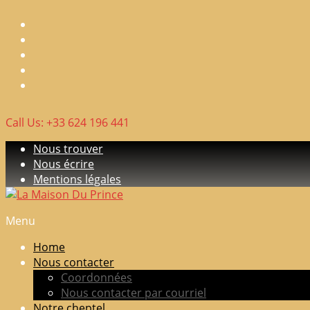
Skip
to
content
Call Us: +33 624 196 441
Nous trouver
Nous écrire
Mentions légales
Menu
La
Maison
Home
Du
Nous contacter
Prince
Coordonnées
Nous contacter par courriel
Elevage
Notre cheptel