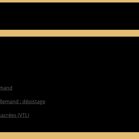
lemand
llemand : dépistage
sacrées (VTL)