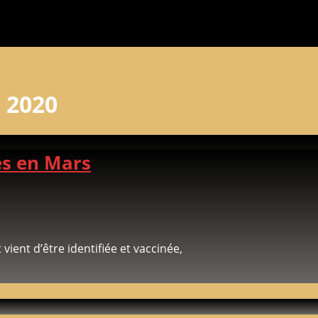
 2020
es en Mars
ient d’être identifiée et vaccinée,
Tab => Footer Copyright Editor