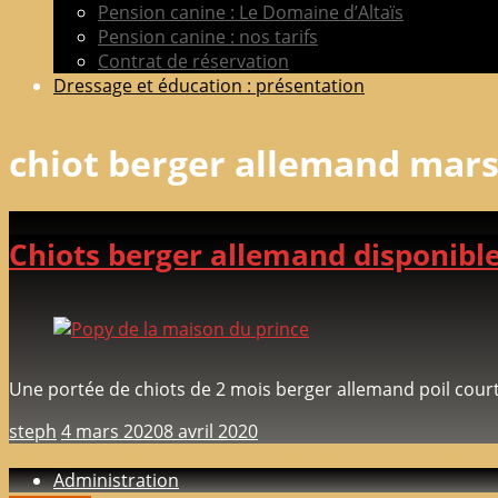
Pension canine : Le Domaine d’Altaïs
Pension canine : nos tarifs
Contrat de réservation
Dressage et éducation : présentation
chiot berger allemand mars
Chiots berger allemand disponibl
Une portée de chiots de 2 mois berger allemand poil court v
steph
4 mars 2020
8 avril 2020
Configure in Appearance => Theme Options => Additional 
Administration