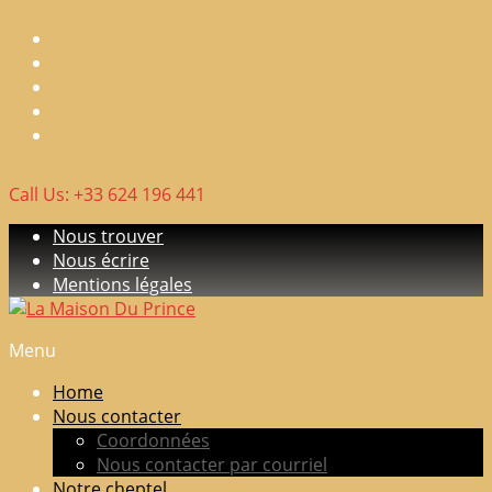
Skip
to
content
Call Us: +33 624 196 441
Nous trouver
Nous écrire
Mentions légales
Menu
La
Maison
Home
Du
Nous contacter
Prince
Coordonnées
Nous contacter par courriel
Elevage
Notre cheptel