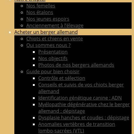
de
Nos femelles
berger
Nos étalons
allemand
Nos jeunes espoirs
LOF
Anciennement à l’élevage
adultes
Acheter un berger allemand
&
Chiots et chiens en vente
chiots
Qui sommes nous ?
poil
Présentation
court
Nos objectifs
&
Photos de nos bergers allemands
long
Guide pour bien choisir
Contrôle et sélection
Conseils et suivis de vos chiots berger
allemand
Identification génétique canine : ADN
Myélopathie dégénérative chez le berger
allemand : dépistage
Dysplasie hanches et coudes : dépistage
Anomalies vertèbres de transition
lombo-sacrées (VTL)