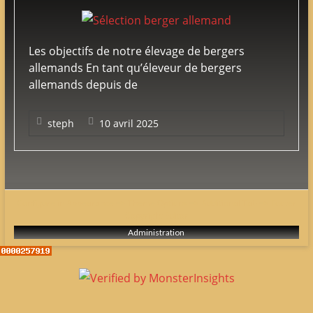
adultes
&
chiots
Les objectifs de notre élevage de bergers
poil
allemands En tant qu’éleveur de bergers
court
allemands depuis de
&
long
steph
10 avril 2025
Configure in Appearance => Theme Options => Additional Tab => Footer
Copyright Editor
Administration