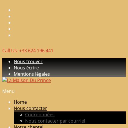
Skip
to
content
Call Us: +33 624 196 441
Nous trouver
Nous écrire
Mentions légales
Menu
La
Maison
Home
Du
Nous contacter
Prince
Coordonnées
Nous contacter par courriel
Elevage
Notre cheptel