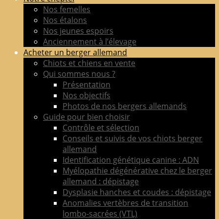
de
Nos femelles
berger
Nos étalons
allemand
Nos jeunes espoirs
LOF
Anciennement à l’élevage
adultes
Acheter un berger allemand
&
Chiots et chiens en vente
chiots
Qui sommes nous ?
poil
Présentation
court
Nos objectifs
&
Photos de nos bergers allemands
long
Guide pour bien choisir
Contrôle et sélection
Conseils et suivis de vos chiots berger
allemand
Identification génétique canine : ADN
Myélopathie dégénérative chez le berger
allemand : dépistage
Dysplasie hanches et coudes : dépistage
Anomalies vertèbres de transition
lombo-sacrées (VTL)