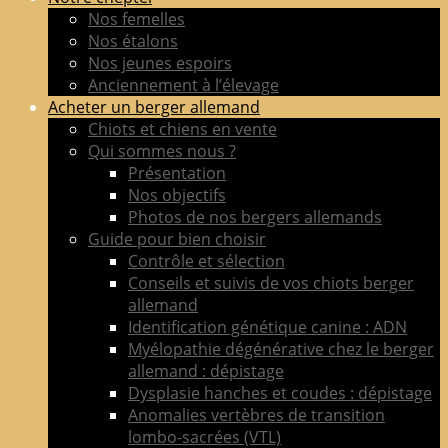
de
Nos femelles
berger
Nos étalons
allemand
Nos jeunes espoirs
LOF
Anciennement à l’élevage
adultes
Acheter un berger allemand
&
Chiots et chiens en vente
chiots
Qui sommes nous ?
poil
Présentation
court
Nos objectifs
&
Photos de nos bergers allemands
long
Guide pour bien choisir
Contrôle et sélection
Conseils et suivis de vos chiots berger
allemand
Identification génétique canine : ADN
Myélopathie dégénérative chez le berger
allemand : dépistage
Dysplasie hanches et coudes : dépistage
Anomalies vertèbres de transition
lombo-sacrées (VTL)