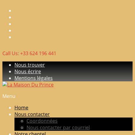
Skip
to
content
Call Us: +33 624 196 441
Nous trouver
Nous écrire
Mentions légales
Menu
La
Maison
Home
Du
Nous contacter
Prince
Coordonnées
Nous contacter par courriel
Elevage
Notre cheptel