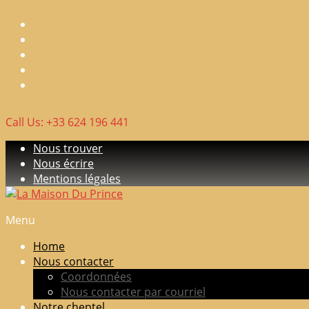
Skip
to
content
Call Us: +33 624 196 441
Nous trouver
Nous écrire
Mentions légales
Menu
La
Maison
Home
Du
Nous contacter
Prince
Coordonnées
Nous contacter par courriel
Elevage
Notre cheptel