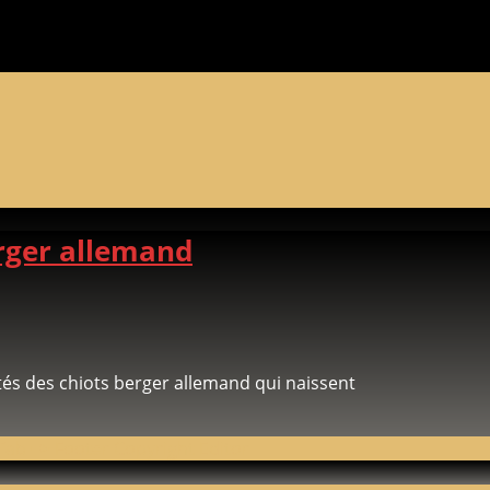
erger allemand
tés des chiots berger allemand qui naissent
Tab => Footer Copyright Editor