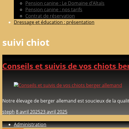
Pension canine : Le Domaine d’Altaïs
Pension canine : nos tarifs
Contrat de réservation
Dressage et éducation : présentation
suivi chiot
Conseils et suivis de vos chiots b
Notre élevage de berger allemand est soucieux de la quali
steph
8 avril 2025
23 avril 2025
Configure in Appearance => Theme Options => Additional 
Administration