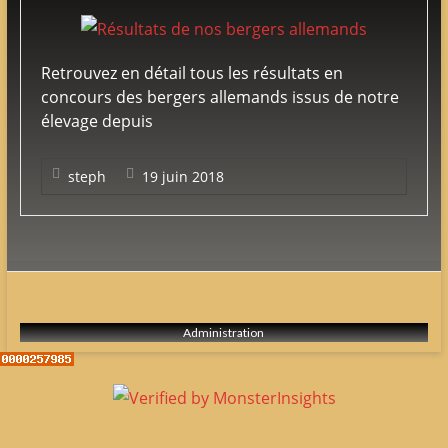
adultes
&
chiots
Retrouvez en détail tous les résultats en
poil
concours des bergers allemands issus de notre
court
élevage depuis
&
long
steph
19 juin 2018
Configure in Appearance => Theme Options => Additional Tab => Footer
Copyright Editor
Administration