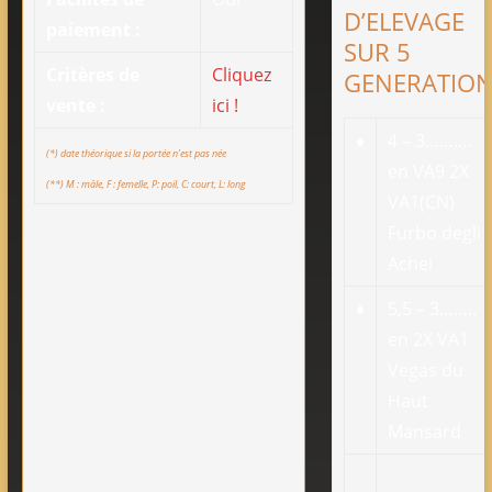
D’ELEVAGE
paiement :
SUR 5
Critères de
Cliquez
GENERATIO
vente :
ici !
♦
4 – 3……….
(*) date théorique si la portée n’est pas née
en VA9 2X
(**) M : mâle, F : femelle, P: poil, C: court, L: long
VA1(CN)
Furbo degli
Achei
♦
5,5 – 3……..
en 2X VA1
Vegas du
Haut
Mansard