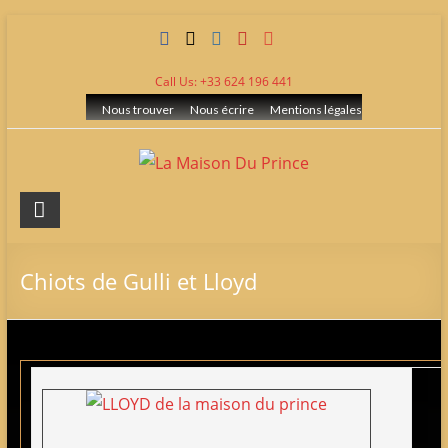
Skip
to
content
Call Us: +33 624 196 441
Nous trouver
Nous écrire
Mentions légales
La
Maison
Du
Chiots de Gulli et Lloyd
Prince
Elevage
de
berger
allemand
LOF