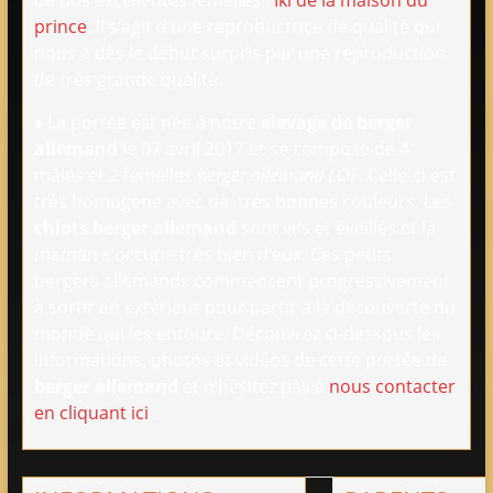
de nos excellentes femelles :
Iki de la maison du
prince
. Il s’agit d’une reproductrice de qualité qui
nous a dès le début surpris par une reproduction
de très grande qualité.
♦ La portée est née à notre
élevage de berger
allemand
le 07 avril 2017 et se compose de 4
mâles et 2 femelles
berger allemand LOF
. Celle-ci est
très homogène avec de très bonnes couleurs. Les
chiots berger allemand
sont vifs et éveillés et la
maman s’occupe très bien d’eux. Ces petits
bergers allemands commencent progressivement
à sortir en extérieur pour partir à la découverte du
monde qui les entoure. Découvrez ci-dessous les
informations, photos et vidéos de cette portée de
berger allemand
et n’hésitez pas à
nous contacter
en cliquant ici
.