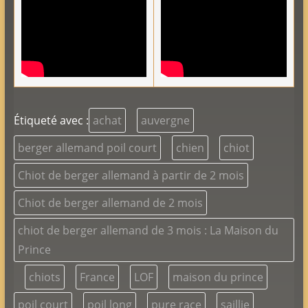
Étiqueté avec :
achat
auvergne
berger allemand poil court
chien
chiot
Chiot de berger allemand à partir de 2 mois
Chiot de berger allemand de 2 mois
chiot de berger allemand de 3 mois : La Maison du
Prince
chiots
France
LOF
maison du prince
poil court
poil long
pure race
saillie