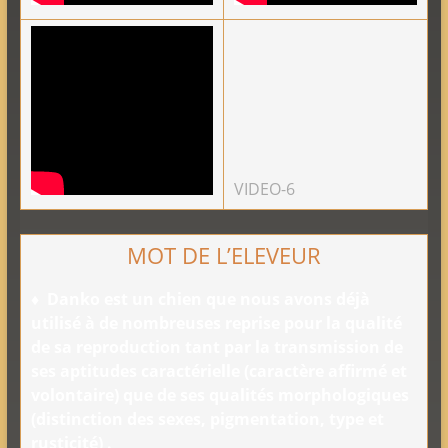
VIDEO-6
MOT DE L’ELEVEUR
♦
Danko est un chien que nous avons déjà
utilisé à de nombreuses reprise pour la qualité
de sa reproduction tant par la transmission de
ses aptitudes caractérielle (caractère affirmé et
volontaire) que de ses qualités morphologiques
(distinction des sexes, pigmentation, type et
rusticité) .