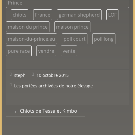
Prince
chiots
France
german shepherd
LOF
maison du prince
maison prince
maison-du-prince.eu
poil court
poil long
pure race
vendre
vente
steph
10 octobre 2015
Les portées archivées de notre élevage
←
Chiots de Tessa et Kimbo