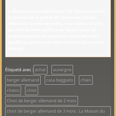
♦
Naomi est une demi soeur de Tessa et suite à
la qualité de la portée de Tessa avec Danko
effectuée l’année dernière, nous avons choisit
de réitérer cette saillie avec Naomi pour sa
première portée en espérant retrouver cette
qualité et garder une reproductrice pour notre
élevage.
Étiqueté avec :
achat
auvergne
berger allemand
casa beggiato
chien
chiens
chiot
Chiot de berger allemand de 2 mois
chiot de berger allemand de 3 mois : La Maison du