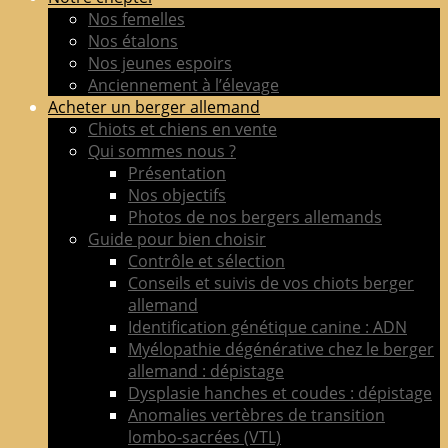
de
Nos femelles
berger
Nos étalons
allemand
Nos jeunes espoirs
LOF
Anciennement à l’élevage
adultes
Acheter un berger allemand
&
Chiots et chiens en vente
chiots
Qui sommes nous ?
poil
Présentation
court
Nos objectifs
&
Photos de nos bergers allemands
long
Guide pour bien choisir
Contrôle et sélection
Conseils et suivis de vos chiots berger
allemand
Identification génétique canine : ADN
Myélopathie dégénérative chez le berger
allemand : dépistage
Dysplasie hanches et coudes : dépistage
Anomalies vertèbres de transition
lombo-sacrées (VTL)