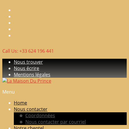
Skip
to
content
Call Us: +33 624 196 441
Nous trouver
Nous écrire
Mentions légales
Menu
La
Maison
Home
Du
Nous contacter
Prince
Coordonnées
Nous contacter par courriel
Elevage
Notre cheptel