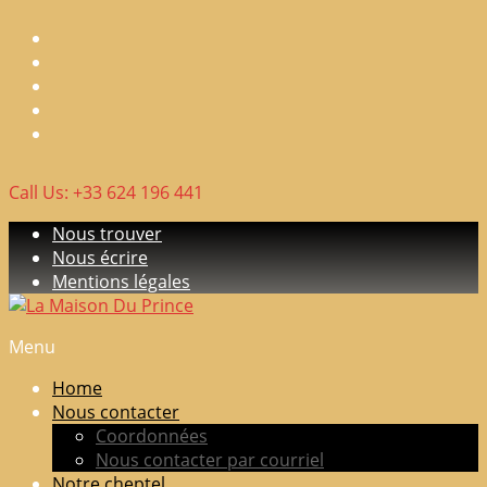
Skip
to
content
Call Us: +33 624 196 441
Nous trouver
Nous écrire
Mentions légales
Menu
La
Maison
Home
Du
Nous contacter
Prince
Coordonnées
Nous contacter par courriel
Elevage
Notre cheptel