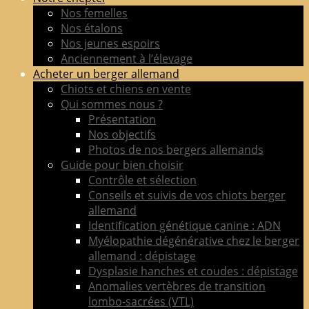
de
Nos femelles
berger
Nos étalons
allemand
Nos jeunes espoirs
LOF
Anciennement à l’élevage
adultes
Acheter un berger allemand
&
Chiots et chiens en vente
chiots
Qui sommes nous ?
poil
Présentation
court
Nos objectifs
&
Photos de nos bergers allemands
long
Guide pour bien choisir
Contrôle et sélection
Conseils et suivis de vos chiots berger
allemand
Identification génétique canine : ADN
Myélopathie dégénérative chez le berger
allemand : dépistage
Dysplasie hanches et coudes : dépistage
Anomalies vertèbres de transition
lombo-sacrées (VTL)