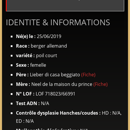
adultes
&
IDENTITE & INFORMATIONS
chiots
poil
court
Né(e) le :
25/06/2019
&
Race :
berger allemand
long
variété :
poil court
Sexe :
femelle
Père :
Lieber di casa beggiato
(Fiche)
Mère :
Neel de la maison du prince
(Fiche)
N° LOF :
LOF 718023/66991
Test ADN :
N/A
Contrôle dysplasie Hanches/coudes :
HD : N/A,
ED : N/A