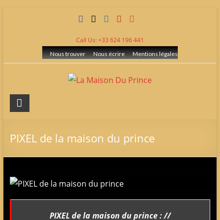
Skip
to
content
Call Us: +33 624 196 441
Nous trouver
Nous écrire
Mentions légales
La
Maison
Du
PIXEL de la maison du prince
Prince
Elevage
de
berger
allemand
PIXEL de la maison du prince : //
LOF