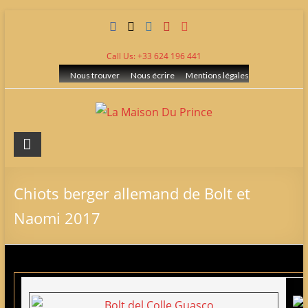
Skip
to
content
Call Us: +33 624 196 441
Nous trouver
Nous écrire
Mentions légales
La
Maison
Du
Chiots berger allemand de Bolt et
Prince
Naomi 2017
Elevage
de
berger
allemand
LOF