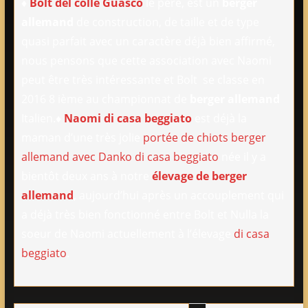
♦
Bolt del colle Guasco
le père, est un
berger
allemand
de construction, de taille et de type
quasi parfait avec un caractère déjà bien affirmé,
nous pensons que cette association avec Naomi
peut être très intéressante et Bolt se classe en
2016 8 ième au championnat de
berger allemand
Italien.♦
Naomi di casa beggiato
est déjà la
maman d’une très jolie
portée de chiots berger
allemand avec Danko di casa beggiato
née il y a
bientôt deux ans à notre
élevage de berger
allemand
, aujourd’hui après un accouplement qui
a déjà très bien fonctionné entre Bolt et Nulla la
soeur de Naomi actuellement à l’élevage
di casa
beggiato
.