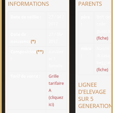
INFORMATIONS
PARENTS
Date de saillie :
27 / 04 /
père
Bolt del
2017
:
colle
guasco
Date de
27 / 06/
(fiche)
naissance
(*)
:
2017
mère
Naomi
Composition
(**)
4 mâles
:
di casa
:
et 1
beggiat
femelle
(fiche)
Tarif de vente :
Grille
tarifaire
LIGNEE
A
D’ELEVAGE
(cliquez
SUR 5
ici)
GENERATION