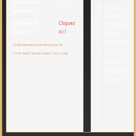
Facilités de
Oui
♦
3 – 4……….
paiement :
en VA1
Critères de
Cliquez
Vegas du
vente :
ici !
haut
mansard
(*) date théorique si la portée n’est pas née
♦
4 – 3……….
(**) M : mâle, F : femelle, P: poil, C: court, L: long
en VA9
Furbo degli
achei