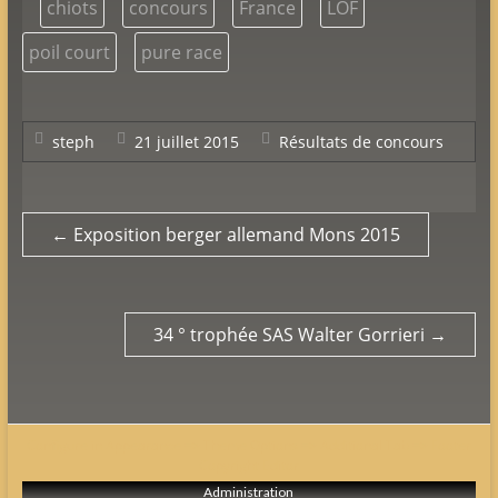
chiots
concours
France
LOF
poil court
pure race
steph
21 juillet 2015
Résultats de concours
←
Exposition berger allemand Mons 2015
34 ° trophée SAS Walter Gorrieri
→
Configure in Appearance => Theme Options => Additional Tab => Footer
Copyright Editor
Administration