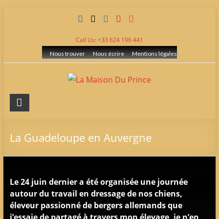
Skip
to
content
Call Us: +33 624 196 441
Nous trouver
Nous écrire
Mentions légales
La
Maison
Du
La Guadeloupe en Auvergne
Prince
Elevage
Le 24 juin dernier a été organisée une journée
de
autour du travail en dressage de nos chiens,
berger
éleveur passionné de bergers allemands que
allemand
j’essaie de partagé à travers mon élevage, je n’en
LOF